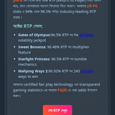
JiliPG
সব গেমের জন্য স্বচ্ছ RTP (Return to Player) তথ্য প্রদান
করে, যাতে খেলোয়াড়রা সচেতন সিদ্ধান্ত নিতে পারেন। আমাদের
Jili PG
slots-এ 94% থেকে 98.5% পর্যন্ত industry-leading RTP
রয়েছে।
সর্বোচ্চ RTP গেমস:
Gates of Olympus:
96.5% RTP সহ উচ্চ
phl boss
volatility jackpot
Sweet Bonanza:
96.48% RTP সহ multiplier
feature
Starlight Princess:
96.5% RTP সহ tumble
mechanics
Mahjong Ways 2:
96.92% RTP সহ 243
phl789
ways to win
আমাদের certified fair play technology এবং transparent
gaming statistics-এর মাধ্যমে
PGJili
তে সেরা odds উপভোগ
করুন।
গেম RTP দেখুন