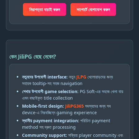
নিরাপত্তা যাচাই করুন
সাপোর্টে যোগাযোগ করুন
কেন JiliPG বেছে নেবেন?
নতুনদের উপযোগী interface:
নতুন
JLPG
খেলোয়াড়দের জন্য
সহায়ক tooltip-সহ সহজ navigation
শেখার উপযোগী game selection:
PG Soft-এর সহজে খেলা যায়
এমন বাছাইকৃত title collection
Mobile-first design:
JiliPG365
সদস্যদের জন্য সব
device-এ নিরবচ্ছিন্ন gaming experience
স্থানীয় payment integration:
পরিচিত payment
method সহ দ্রুত processing
Community support:
সক্রিয় player community এবং